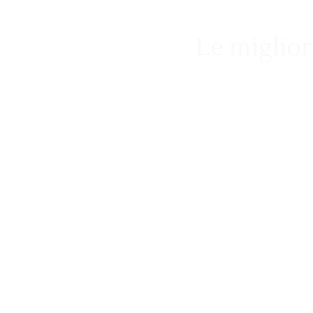
Le miglior
Attraverso l’arte della selezione delle location per event
offriamo scenari unici per trasformare