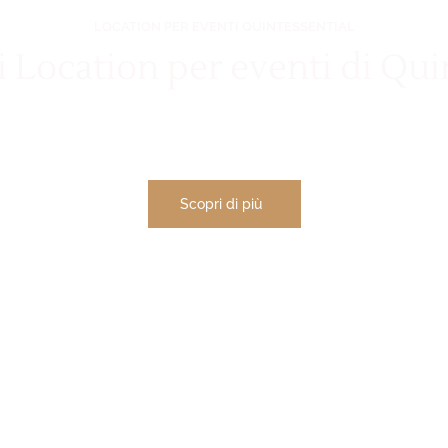
LOCATION PER EVENTI QUINTESSENTIAL
i Location per eventi di Qui
i, l’agenzia Quintessential incarna l’eccellenza in ogni angolo 
 i vostri sogni in realtà, creando esperienze indimenticabili in
Scopri di più